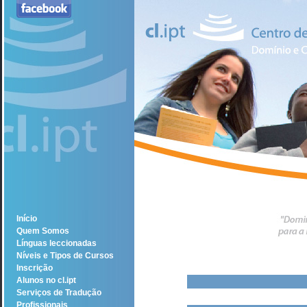
Início
Quem Somos
Línguas leccionadas
Níveis e Tipos de Cursos
Inscrição
Alunos no cl.ipt
Serviços de Tradução
Profissionais