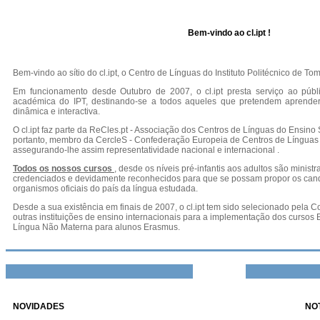
Bem-vindo ao cl.ipt !
Bem-vindo ao sítio do cl.ipt, o Centro de Línguas do Instituto Politécnico de Tom
Em funcionamento desde Outubro de 2007, o cl.ipt presta serviço ao pú
académica do IPT, destinando-se a todos aqueles que pretendem aprender
dinâmica e interactiva.
O cl.ipt faz parte da ReCles.pt - Associação dos Centros de Línguas do Ensino
portanto, membro da CercleS - Confederação Europeia de Centros de Línguas 
assegurando-lhe assim representatividade nacional e internacional .
Todos os nossos cursos
, desde os níveis pré-infantis aos adultos são ministr
credenciados e devidamente reconhecidos para que se possam propor os candi
organismos oficiais do país da língua estudada.
Desde a sua existência em finais de 2007, o cl.ipt tem sido selecionado pela 
outras instituições de ensino internacionais para a implementação dos cursos
Língua Não Materna para alunos Erasmus.
NOVIDADES
NOT