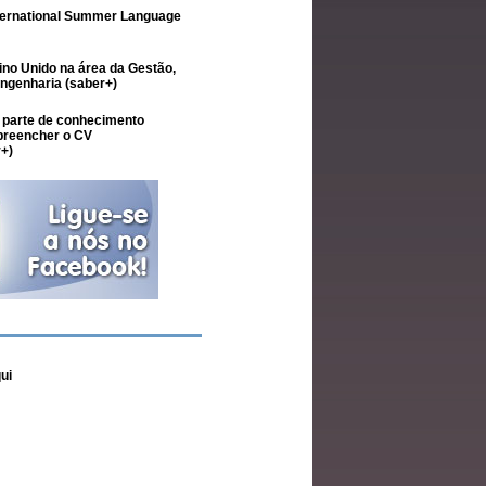
nternational Summer Language
ino Unido na área da Gestão,
Engenharia
(saber+)
 parte de conhecimento
 preencher o CV
+)
ui